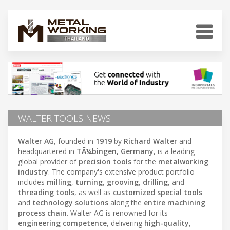
WALTER TOOLS NEWS
Walter AG
, founded in
1919
by
Richard Walter
and
headquartered in
TÃ¼bingen, Germany
, is a leading
global provider of
precision tools
for the
metalworking
industry
. The company's extensive product portfolio
includes
milling
,
turning
,
grooving
,
drilling
, and
threading tools
, as well as
customized special tools
and
technology solutions
along the
entire machining
process chain
. Walter AG is renowned for its
engineering competence
, delivering
high-quality
,