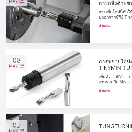
MAY
'25
การกลึงด้วยข
การเพิ่มใหม่นี้ทำใ
ปลอกจากซีรีย์ Tiny
อ่านต่อ…
08
การขยายไลน์
MAY
'25
TINYMINITU
เพิ่มตัว DrillMeist
งานร่วมกับ Sleeve 
อ่านต่อ…
02
TUNGTURNJET 
MAY
'25