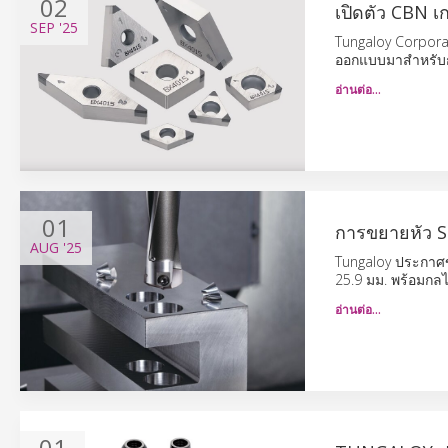
02
เปิดตัว CBN 
SEP
'25
Tungaloy Corporat
ออกแบบมาสำหรับกา
อ่านต่อ…
01
การขยายหัว 
AUG
'25
Tungaloy ประกาศขยา
25.9 มม. พร้อมกล
อ่านต่อ…
01