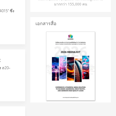
มากกว่า 155,000 คน
015” ซึ่ง
เอกสารสื่อ
R
าง ø20–