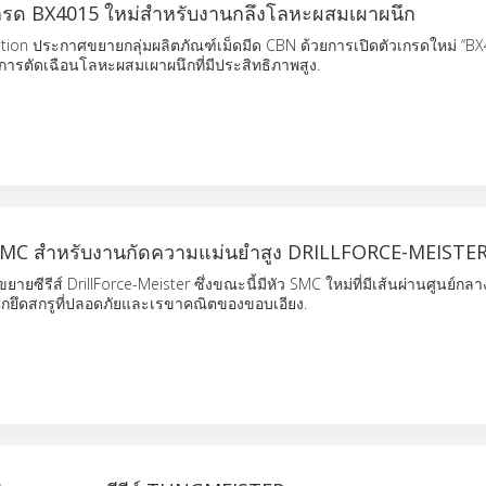
เกรด BX4015 ใหม่สำหรับงานกลึงโลหะผสมเผาผนึก
ion ประกาศขยายกลุ่มผลิตภัณฑ์เม็ดมีด CBN ด้วยการเปิดตัวเกรดใหม่ “BX4
รตัดเฉือนโลหะผสมเผาผนึกที่มีประสิทธิภาพสูง.
SMC สำหรับงานกัดความแม่นยำสูง DRILLFORCE-MEISTE
ยซีรีส์ DrillForce-Meister ซึ่งขณะนี้มีหัว SMC ใหม่ที่มีเส้นผ่านศูนย์กล
ไกยึดสกรูที่ปลอดภัยและเรขาคณิตของขอบเอียง.