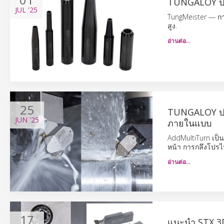
TUNGALOY ปร
JUL
'25
TungMeister ― กา
สูง.
อ่านต่อ…
25
TUNGALOY ประ
JUN
'25
ภายในแบบ
AddMultiTurn เป็น
หน้า การกลึงโปรไฟล
อ่านต่อ…
17
แนะนำ STX 3